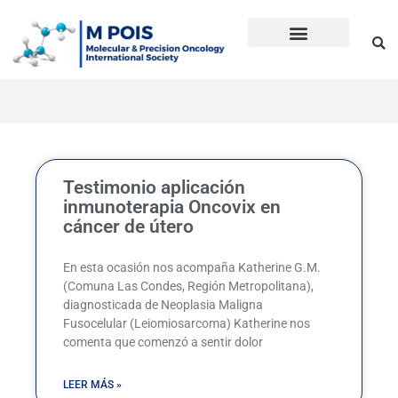
Ir
al
contenido
Precision Oncology
Guía Anti Desinformación
La inmunoterapia CD en cáncer
Dudas sobre Inmunoterapia CD
Historia de Mpois
Términos y condiciones
Testimonio aplicación
inmunoterapia Oncovix en
cáncer de útero
En esta ocasión nos acompaña Katherine G.M.
(Comuna Las Condes, Región Metropolitana),
diagnosticada de Neoplasia Maligna
Fusocelular (Leiomiosarcoma) Katherine nos
comenta que comenzó a sentir dolor
LEER MÁS »