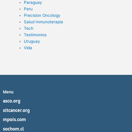
Paraguay
Peru
Precision Oncology
Salud Inmunoterapia
Tech
Testimonios
Uruguay
Vida
Menu
asco.org
sitcancer.org
mpois.com
sochom.cl