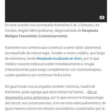
En esta ocasión nos acompaña Katherine G.M. (Comuna Las
Condes, Región Metropolitana), diagnosticada de
Neoplasia
Maligna Fusocelular
(Leiomiosarcoma)
Katherine nos comenta que comenzó a sentir dolor abdominal
acompañado de metrorragia. Acuden a centro médico, que luego
de exámenes, revela
Neoplasia localizada en útero
, por lo que
médico tratante indica proceder inmediatamente a cirugía
(Histerectomía) para luego complementar con Quimioterapias,
cuales quedaron por confirmar fecha inicio
De igual modo nos acompaña también Verónica, madre de
Katherine, quien agrega que esta noticia fue fuerte,…
ella se
desempeña como enfermera
, por lo que conoce la fisiopatología
del cáncer, sus consecuencias, si no se trata adecuadamente y de
igual manera conoce los efectos secundarios ocasionados por la