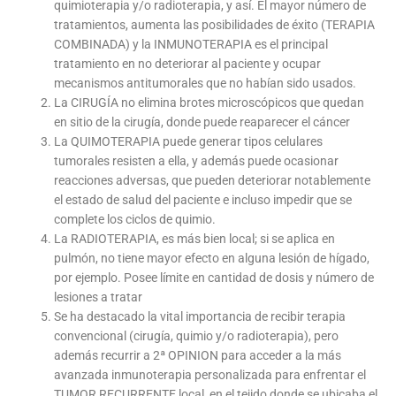
quimioterapia y/o radioterapia, y así. El mayor número de
tratamientos, aumenta las posibilidades de éxito (TERAPIA
COMBINADA) y la INMUNOTERAPIA es el principal
tratamiento en no deteriorar al paciente y ocupar
mecanismos antitumorales que no habían sido usados.
La CIRUGÍA no elimina brotes microscópicos que quedan
en sitio de la cirugía, donde puede reaparecer el cáncer
La QUIMOTERAPIA puede generar tipos celulares
tumorales resisten a ella, y además puede ocasionar
reacciones adversas, que pueden deteriorar notablemente
el estado de salud del paciente e incluso impedir que se
complete los ciclos de quimio.
La RADIOTERAPIA, es más bien local; si se aplica en
pulmón, no tiene mayor efecto en alguna lesión de hígado,
por ejemplo. Posee límite en cantidad de dosis y número de
lesiones a tratar
Se ha destacado la vital importancia de recibir terapia
convencional (cirugía, quimio y/o radioterapia), pero
además recurrir a 2ª OPINION para acceder a la más
avanzada inmunoterapia personalizada para enfrentar el
TUMOR RECURRENTE local, en el tejido donde se ubicaba el