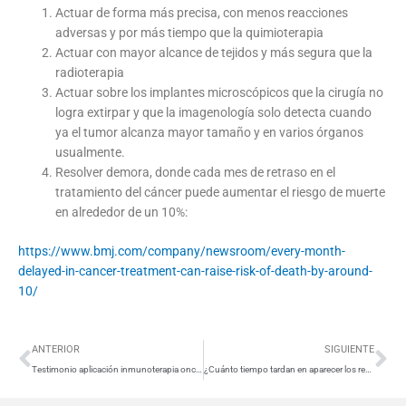
Actuar de forma más precisa, con menos reacciones
adversas y por más tiempo que la quimioterapia
Actuar con mayor alcance de tejidos y más segura que la
radioterapia
Actuar sobre los implantes microscópicos que la cirugía no
logra extirpar y que la imagenología solo detecta cuando
ya el tumor alcanza mayor tamaño y en varios órganos
usualmente.
Resolver demora, donde cada mes de retraso en el
tratamiento del cáncer puede aumentar el riesgo de muerte
en alrededor de un 10%:
https://www.bmj.com/company/newsroom/every-month-
delayed-in-cancer-treatment-can-raise-risk-of-death-by-around-
10/
Ant
Si
ANTERIOR
SIGUIENTE
Testimonio aplicación inmunoterapia oncovix en cáncer de colon etapa 4 con metástasis
¿Cuánto tiempo tardan en aparecer los resultados de la inmunoterapia?