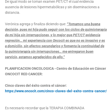
De igual modo se toman examen PET/CT el cual evidencia
ausencia de lesiones hipermetabólicas y sin diseminaciones a
distancia.
Verónica agrega y finaliza diciendo que:
“Tomamos una buena
decisión, pues mi hija pudo seguir con los ciclos de quimioterapia
de mi hija sin interrupciones, y lo mejor que PET/CT evidencia
regresión… mi experiencia con Oncocit es que no es invasivo y es
a domicilio, sin efectos secundarios y fomenta la continuidad de
la quimioterapia sin interrupciones… me entregaron buen
servicio, estamos agradecidos de ello.”
PLANIFICACION ONCOLOGICA •
Centro de Educación en Cáncer
ONCOCIT RED CANCER
:
Cinco claves del éxito contra el cáncer:
https://www.oncocit.com/cinco-claves-del-exito-contra-cancer/
Es necesario recordar que la TERAPIA COMBINADA