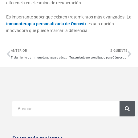
diferencia en el camino de recuperación.
Es importante saber que existen tratamientos más avanzados. La
inmunoterapia personalizada de Oncovix
es una opción
innovadora que puede marcar la diferencia.
Ant
Si
ANTERIOR
SIGUIENTE
Tratamiento de Inmunoterapia para cáncer de colon
Tratamiento personalizado para Cáncer de Colon
Buscar