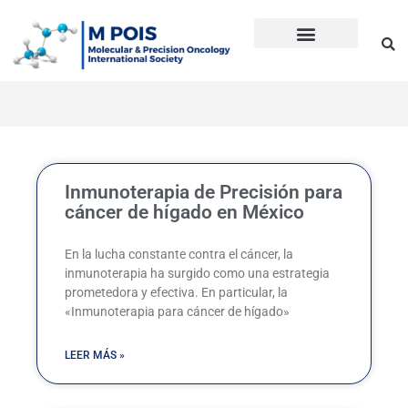
Ir
al
contenido
Precision Oncology
Guía Anti Desinformación
La inmunoterapia CD en cáncer
Dudas sobre Inmunoterapia CD
Historia de Mpois
Términos y condiciones
Inmunoterapia de Precisión para
cáncer de hígado en México
En la lucha constante contra el cáncer, la
inmunoterapia ha surgido como una estrategia
prometedora y efectiva. En particular, la
«Inmunoterapia para cáncer de hígado»
LEER MÁS »