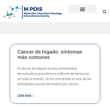
Ir
al
contenido
Precision Oncology
Guía Anti Desinformación
La inmunoterapia CD en cáncer
Dudas sobre Inmunoterapia CD
Historia de Mpois
Términos y condiciones
Cáncer de hígado: síntomas
más comunes
El cáncer de hígado es una enfermedad
devastadora que afecta a millones de personas
en todo el mundo. Se ha convertido en una de las
principales causas de muerte por cáncer.
LEER MÁS »