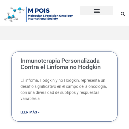
Ir
al
contenido
Precision Oncology
Guía Anti Desinformación
La inmunoterapia CD en cáncer
Dudas sobre Inmunoterapia CD
Historia de Mpois
Términos y condiciones
Inmunoterapia Personalizada
Contra el Linfoma no Hodgkin
El linfoma, Hodgkin y no Hodgkin, representa un
desafío significativo en el campo de la oncología,
con una diversidad de subtipos y respuestas
variables a
LEER MÁS »