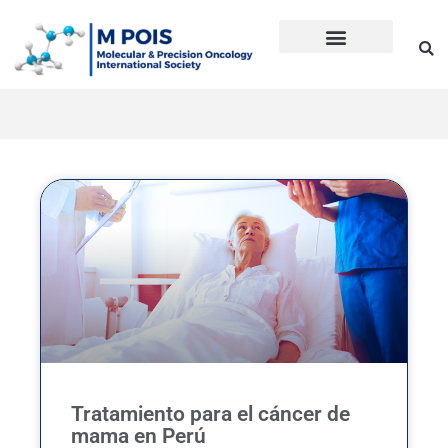
Ir
al
contenido
Precision Oncology
Guía Anti Desinformación
La inmunoterapia CD en cáncer
Dudas sobre Inmunoterapia CD
Historia de Mpois
Términos y condiciones
Tratamiento para el cáncer de
mama en Perú