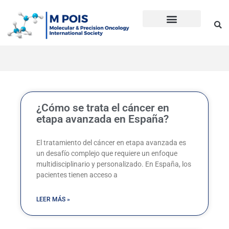
Ir
al
contenido
Precision Oncology
Guía Anti Desinformación
La inmunoterapia CD en cáncer
Dudas sobre Inmunoterapia CD
Historia de Mpois
Términos y condiciones
¿Cómo se trata el cáncer en
etapa avanzada en España?
El tratamiento del cáncer en etapa avanzada es
un desafío complejo que requiere un enfoque
multidisciplinario y personalizado. En España, los
pacientes tienen acceso a
LEER MÁS »