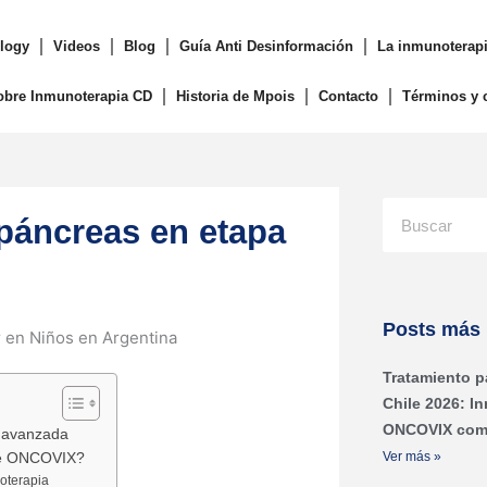
logy
Videos
Blog
Guía Anti Desinformación
La inmunoterapi
obre Inmunoterapia CD
Historia de Mpois
Contacto
Términos y 
Buscar
 páncreas en etapa
Posts más 
Tratamiento p
Chile 2026: I
ONCOVIX com
a avanzada
Ver más »
 de ONCOVIX?
noterapia