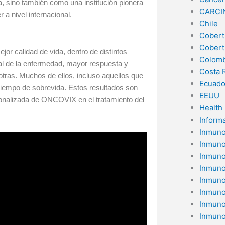
 sino también como una institución pionera
CARCI
 a nivel internacional.
Chile
Cobert
Cobert
 calidad de vida, dentro de distintos
Colomb
tal de la enfermedad, mayor respuesta y
Costa 
tras. Muchos de ellos, incluso aquellos que
Ecuado
tiempo de sobrevida. Estos resultados son
EEUU
sonalizada de ONCOVIX en el tratamiento del
Health
Inform
Inmuno
Inmuno
Inmuno
Inmuno
Inmuno
Inmuno
Inmuno
Inmuno