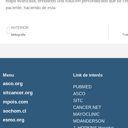
etapa avanzada, brindando una solución personalizada que se cent
paciente, haciendo de esta
Ant
ANTERIOR
bibliografia
Tra
Menu
Link de interés
asco.org
PUBMED
sitcancer.org
ASCO
SITC
mpois.com
CANCER.NET
sochom.cl
MAYOCLINIC
esmo.org
MDANDERSON
J. HOPKINS Hospital