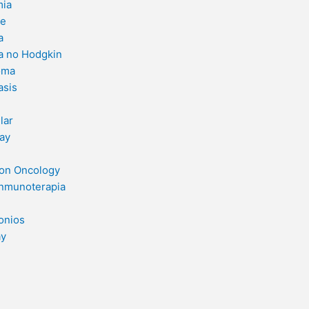
ia
le
a
a no Hodgkin
oma
asis
lar
ay
ion Oncology
Inmunoterapia
onios
ay