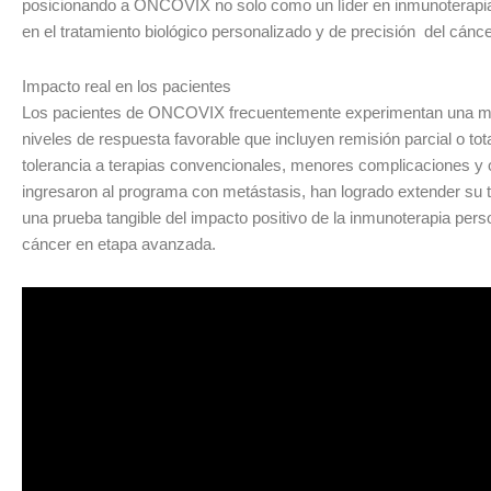
posicionando a ONCOVIX no solo como un líder en inmunoterapia,
en el tratamiento biológico personalizado y de precisión del cáncer
Impacto real en los pacientes
Los pacientes de ONCOVIX frecuentemente experimentan una mejor
niveles de respuesta favorable que incluyen remisión parcial o to
tolerancia a terapias convencionales, menores complicaciones y o
ingresaron al programa con metástasis, han logrado extender su 
una prueba tangible del impacto positivo de la inmunoterapia per
cáncer en etapa avanzada.