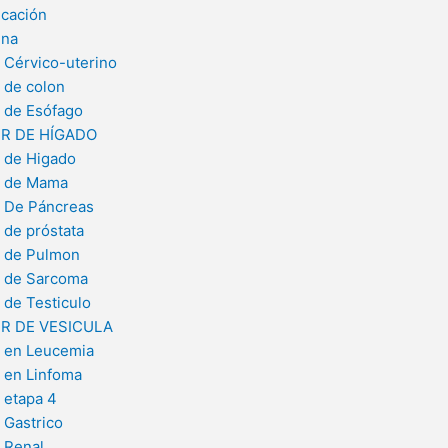
cación
ina
 Cérvico-uterino
 de colon
 de Esófago
R DE HÍGADO
 de Higado
 de Mama
 De Páncreas
 de próstata
 de Pulmon
 de Sarcoma
 de Testiculo
R DE VESICULA
 en Leucemia
 en Linfoma
 etapa 4
 Gastrico
 Renal