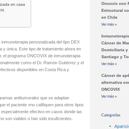
Oncovix con 
lizada en casa
Estructural c
VIX
en Chile
Ver más »
Inmunoterapia
a inmunoterapia personalizada del tipo DEX
Cáncer de Ma
y única. Este tipo de tratamiento ahora en
Domiciliaria 
ncer, el programa ONCOVIX de inmunoterapia
Santiago y To
cionalmente como el Dr. Ramón Gutiérrez y el
Ver más »
fectivos disponibles en Costa Rica y
Cáncer de ap
alternativa c
ONCOVIX
Ver más »
ramas antitumorales que se adaptan
ue el paciente «no califique» para otros tipos
 especialmente efectivo en casos donde las
Categorías
no son viables o han sido insuficientes.
Aparic