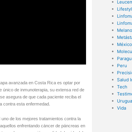
Leucem
Lifesty
Linfom
Linfom
Melan
Metást
México
Molecu
Paragu
Peru
Precis
Salud 
tapa avanzada en Costa Rica es optar por
Tech
e único de inmunoterapia, su extensa red de
Testim
se asegura de que cada paciente reciba el
Urugu
ha contra esta enfermedad.
Vida
uno de los mejores tratamientos contra la
 aquellos enfrentando cáncer de páncreas en