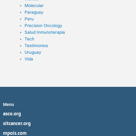
Molecular
Paraguay
Peru
Precision Oncology
Salud Inmunoterapia
Tech
Testimonios
Uruguay
Vida
Menu
asco.org
sitcancer.org
mpois.com