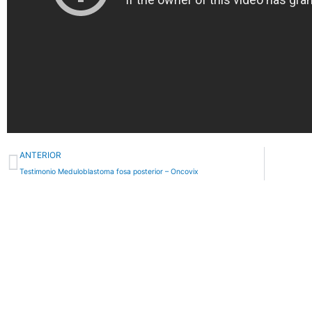
Ant
ANTERIOR
Testimonio Meduloblastoma fosa posterior – Oncovix