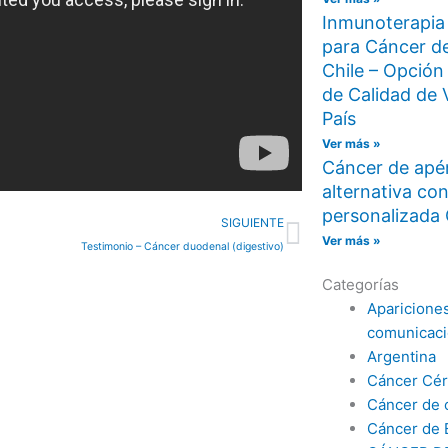
Inmunoterapia
para Cáncer d
Chile – Opción
de Calidad de 
País
Ver más »
Cáncer de apé
alternativa co
Siguiente
personalizad
SIGUIENTE
Ver más »
Testimonio – Cáncer duodenal (digestivo)
Categorías
Aparicione
comunicac
Argentina
Cáncer Cér
Cáncer de 
Cáncer de 