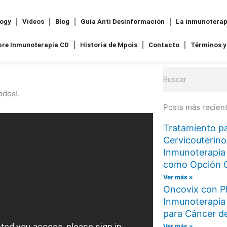
logy
Videos
Blog
Guía Anti Desinformación
La inmunoterap
bre Inmunoterapia CD
Historia de Mpois
Contacto
Términos y
Buscar
ados!.
Posts más recien
Tratamiento pa
Cervicouterino
Inmunoterapia
como Opción 
Ver más »
Oncovix con P
Inmunoterapia 
para Cáncer de
Ver más »