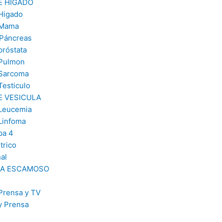
E HÍGADO
Higado
 Mama
Páncreas
próstata
 Pulmon
 Sarcoma
Testiculo
E VESICULA
Leucemia
Linfoma
pa 4
trico
al
A ESCAMOSO
Prensa y TV
y Prensa