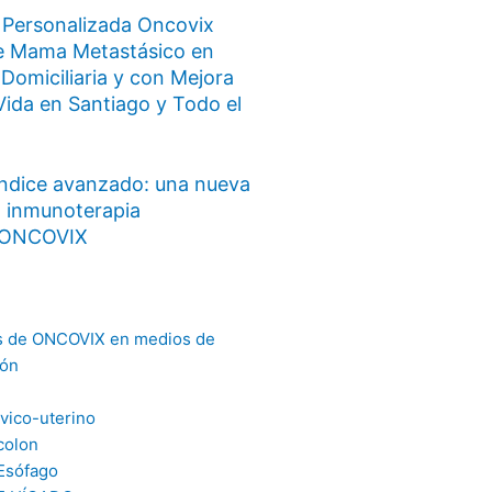
 Personalizada Oncovix
e Mama Metastásico en
 Domiciliaria y con Mejora
Vida en Santiago y Todo el
ndice avanzado: una nueva
n inmunoterapia
a ONCOVIX
s de ONCOVIX en medios de
ión
vico-uterino
colon
Esófago