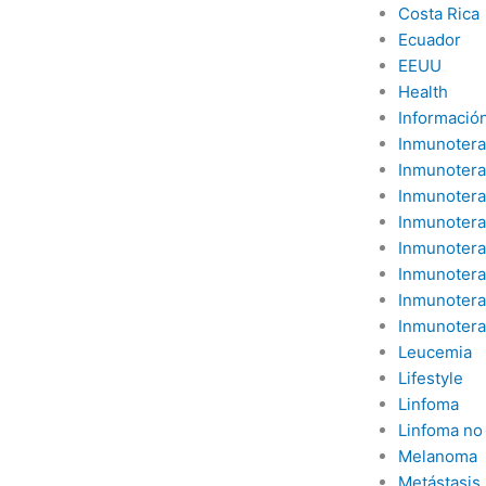
Costa Rica
Ecuador
EEUU
Health
Información
Inmunotera
Inmunotera
Inmunotera
Inmunotera
Inmunotera
Inmunotera
Inmunotera
Inmunotera
Leucemia
Lifestyle
Linfoma
Linfoma no
Melanoma
Metástasis