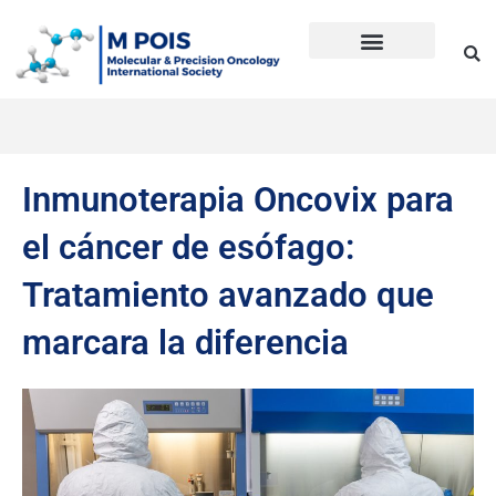
Ir
al
contenido
Precision Oncology
Guía Anti Desinformación
La inmunoterapia CD en cáncer
Dudas sobre Inmunoterapia CD
Historia de Mpois
Términos y condiciones
Inmunoterapia Oncovix para
el cáncer de esófago:
Tratamiento avanzado que
marcara la diferencia