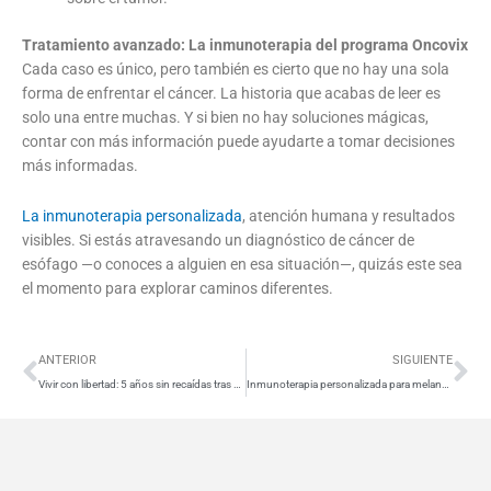
Tratamiento avanzado: La inmunoterapia del programa Oncovix
Cada caso es único, pero también es cierto que no hay una sola
forma de enfrentar el cáncer. La historia que acabas de leer es
solo una entre muchas. Y si bien no hay soluciones mágicas,
contar con más información puede ayudarte a tomar decisiones
más informadas.
La inmunoterapia personalizada
, atención humana y resultados
visibles. Si estás atravesando un diagnóstico de cáncer de
esófago —o conoces a alguien en esa situación—, quizás este sea
el momento para explorar caminos diferentes.
Ant
Si
ANTERIOR
SIGUIENTE
Vivir con libertad: 5 años sin recaídas tras el diagnóstico de melanoma
Inmunoterapia personalizada para melanoma