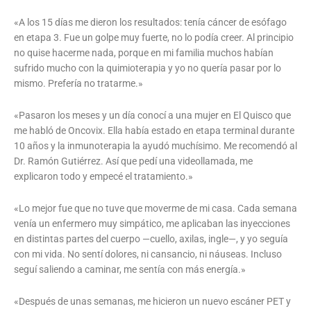
«A los 15 días me dieron los resultados: tenía cáncer de esófago
en etapa 3. Fue un golpe muy fuerte, no lo podía creer. Al principio
no quise hacerme nada, porque en mi familia muchos habían
sufrido mucho con la quimioterapia y yo no quería pasar por lo
mismo. Prefería no tratarme.»
«Pasaron los meses y un día conocí a una mujer en El Quisco que
me habló de Oncovix. Ella había estado en etapa terminal durante
10 años y la inmunoterapia la ayudó muchísimo. Me recomendó al
Dr. Ramón Gutiérrez. Así que pedí una videollamada, me
explicaron todo y empecé el tratamiento.»
«Lo mejor fue que no tuve que moverme de mi casa. Cada semana
venía un enfermero muy simpático, me aplicaban las inyecciones
en distintas partes del cuerpo —cuello, axilas, ingle—, y yo seguía
con mi vida. No sentí dolores, ni cansancio, ni náuseas. Incluso
seguí saliendo a caminar, me sentía con más energía.»
«Después de unas semanas, me hicieron un nuevo escáner PET y