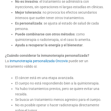
No es invasiva
: el tratamiento se administra con
inyecciones, sin operaciones ni largas estadías en clínicas.
Mejor tolerancia
: no provoca los efectos secundarios
intensos que suelen tener otros tratamientos.
Es personalizada
: se ajusta al estado de salud de cada
persona.
Puede combinarse con otros métodos
: como
quimioterapia o radioterapia, si el caso lo amerita.
Ayuda a recuperar la energía y el bienestar
.
¿Cuándo considerar la inmunoterapia personalizada?
La
inmunoterapia personalizada Oncovix
puede ser un
tratamiento válido si:
El cáncer está en una etapa avanzada.
El cuerpo no está respondiendo bien a la quimioterapia.
Ya hubo tratamientos previos, pero se quiere evitar una
recaída.
Se busca un tratamiento menos agresivo para el cuerpo.
No es posible operar o hacer radioterapia directamente
sobre el tumor.