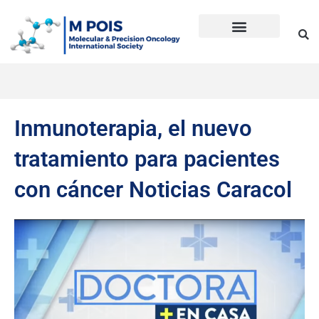
Ir
al
contenido
Precision Oncology
Guía Anti Desinformación
La inmunoterapia CD en cáncer
Dudas sobre Inmunoterapia CD
Historia de Mpois
Términos y condiciones
Inmunoterapia, el nuevo
tratamiento para pacientes
con cáncer Noticias Caracol