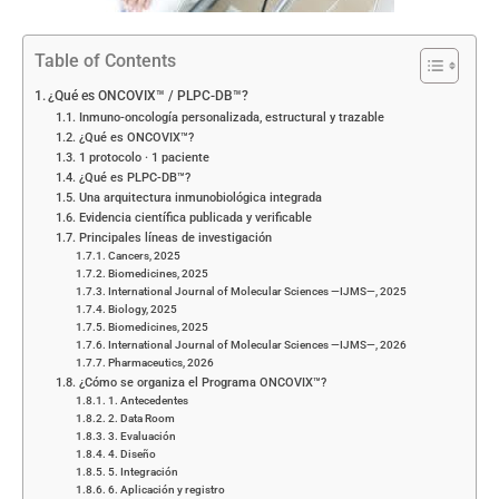
Table of Contents
¿Qué es ONCOVIX™ / PLPC-DB™?
Inmuno-oncología personalizada, estructural y trazable
¿Qué es ONCOVIX™?
1 protocolo · 1 paciente
¿Qué es PLPC-DB™?
Una arquitectura inmunobiológica integrada
Evidencia científica publicada y verificable
Principales líneas de investigación
Cancers, 2025
Biomedicines, 2025
International Journal of Molecular Sciences —IJMS—, 2025
Biology, 2025
Biomedicines, 2025
International Journal of Molecular Sciences —IJMS—, 2026
Pharmaceutics, 2026
¿Cómo se organiza el Programa ONCOVIX™?
1. Antecedentes
2. Data Room
3. Evaluación
4. Diseño
5. Integración
6. Aplicación y registro