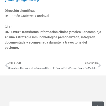
Dirección científica:
Dr. Ramón Gutiérrez-Sandoval
Cierre
ONCOVIX™ transforma información clínica y molecular compleja
en una estrategia inmunobiológica personalizada, integrada,
documentada y acompañada durante la trayectoria del
paciente.
Ant
Si
ANTERIOR
SIGUIENTE
Cómo Identificar Artículos Falsos o Difamatorios en Temas de Salud: Guía para Pacientes con Cáncer
El Cáncer Es La Primera Causa De Mortalidad En Chile
Buscar