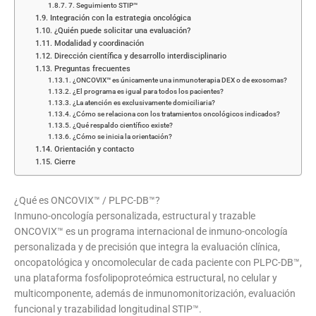
7. Seguimiento STIP™
Integración con la estrategia oncológica
¿Quién puede solicitar una evaluación?
Modalidad y coordinación
Dirección científica y desarrollo interdisciplinario
Preguntas frecuentes
¿ONCOVIX™ es únicamente una inmunoterapia DEX o de exosomas?
¿El programa es igual para todos los pacientes?
¿La atención es exclusivamente domiciliaria?
¿Cómo se relaciona con los tratamientos oncológicos indicados?
¿Qué respaldo científico existe?
¿Cómo se inicia la orientación?
Orientación y contacto
Cierre
¿Qué es ONCOVIX™ / PLPC-DB™?
Inmuno-oncología personalizada, estructural y trazable
ONCOVIX™ es un programa internacional de inmuno-oncología
personalizada y de precisión que integra la evaluación clínica,
oncopatológica y oncomolecular de cada paciente con PLPC-DB™,
una plataforma fosfolipoproteómica estructural, no celular y
multicomponente, además de inmunomonitorización, evaluación
funcional y trazabilidad longitudinal STIP™.