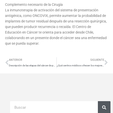
Complemento necesario de la Cirugía
La inmunoterapia de activación del sistema de presentación
antigénica, como ONCOVIX, permite aumentar la probabilidad de
implantes de tumor residual después de una resección quirúrgica,
que pueden producir recurrencia o recaída. El Centro de
Educación en Cáncer te orienta para acceder desde Chile,
colaborando en un presente donde el cáncer sea una enfermedad
que se pueda superar.
Ant
Si
ANTERIOR
SIGUIENTE
Descripción de las etapas del cáncer de pulmón
¿Qué centros médicos ofrecen los mejores tratamientos para el cáncer en Ecuador?
Buscar