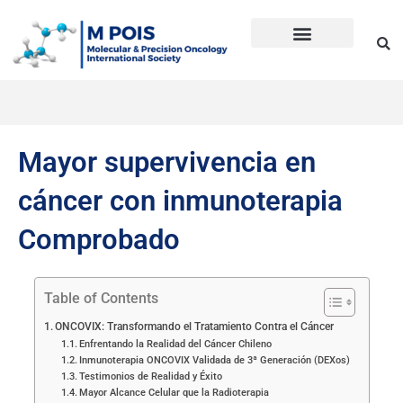
Ir
al
contenido
Precision Oncology
Guía Anti Desinformación
La inmunoterapia CD en cáncer
Dudas sobre Inmunoterapia CD
Historia de Mpois
Términos y condiciones
Mayor supervivencia en
cáncer con inmunoterapia
Comprobado
Table of Contents
ONCOVIX: Transformando el Tratamiento Contra el Cáncer
Enfrentando la Realidad del Cáncer Chileno
Inmunoterapia ONCOVIX Validada de 3ª Generación (DEXos)
Testimonios de Realidad y Éxito
Mayor Alcance Celular que la Radioterapia