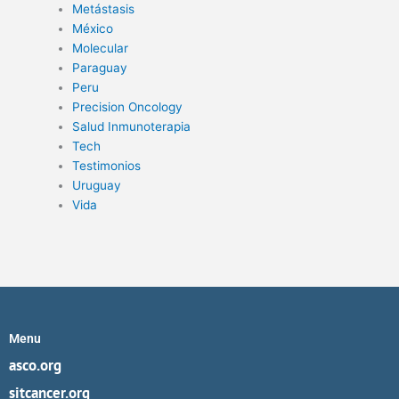
Metástasis
México
Molecular
Paraguay
Peru
Precision Oncology
Salud Inmunoterapia
Tech
Testimonios
Uruguay
Vida
Menu
asco.org
sitcancer.org