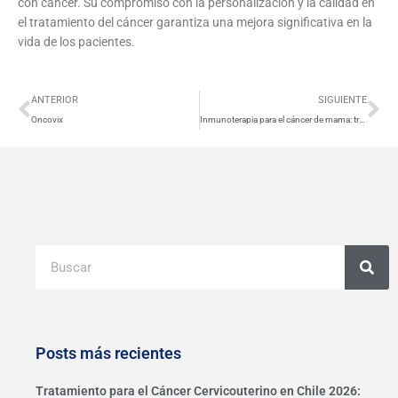
con cáncer. Su compromiso con la personalización y la calidad en
el tratamiento del cáncer garantiza una mejora significativa en la
vida de los pacientes.
Ant
Si
ANTERIOR
SIGUIENTE
Oncovix
Inmunoterapia para el cáncer de mama: tratamiento ,beneficios y avances recientes
Buscar
Posts más recientes
Tratamiento para el Cáncer Cervicouterino en Chile 2026: