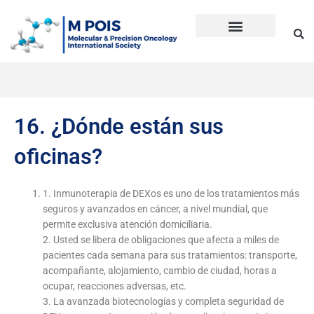
Ir
al
contenido
Precision Oncology
Guía Anti Desinformación
La inmunoterapia CD en cáncer
Dudas sobre Inmunoterapia CD
Historia de Mpois
Términos y condiciones
16. ¿Dónde están sus
oficinas?
1. Inmunoterapia de DEXos es uno de los tratamientos más
seguros y avanzados en cáncer, a nivel mundial, que
permite exclusiva atención domiciliaria.
2. Usted se libera de obligaciones que afecta a miles de
pacientes cada semana para sus tratamientos: transporte,
acompañante, alojamiento, cambio de ciudad, horas a
ocupar, reacciones adversas, etc.
3. La avanzada biotecnologías y completa seguridad de