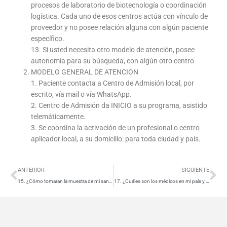
procesos de laboratorio de biotecnología o coordinación
logística. Cada uno de esos centros actúa con vínculo de
proveedor y no posee relación alguna con algún paciente
específico.
13. Si usted necesita otro modelo de atención, posee
autonomía para su búsqueda, con algún otro centro
MODELO GENERAL DE ATENCION
1. Paciente contacta a Centro de Admisión local, por
escrito, vía mail o vía WhatsApp.
2. Centro de Admisión da INICIO a su programa, asistido
telemáticamente.
3. Se coordina la activación de un profesional o centro
aplicador local, a su domicilio: para toda ciudad y país.
Ant
Si
ANTERIOR
SIGUIENTE
15. ¿Cómo tomaran la muestra de mi sangre y/o biopsia?
17. ¿Cuáles son los médicos en mi país y su certificación?