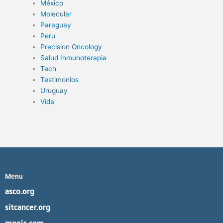
México
Molecular
Paraguay
Peru
Precision Oncology
Salud Inmunoterapia
Tech
Testimonios
Uruguay
Vida
Menu
asco.org
sitcancer.org
mpois.com