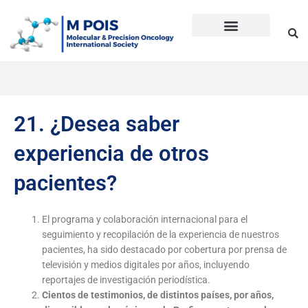
Ir
al
contenido
Precision Oncology
Guía Anti Desinformación
La inmunoterapia CD en cáncer
Dudas sobre Inmunoterapia CD
Historia de Mpois
Términos y condiciones
21. ¿Desea saber
experiencia de otros
pacientes?
El programa y colaboración internacional para el
seguimiento y recopilación de la experiencia de nuestros
pacientes, ha sido destacado por cobertura por prensa de
televisión y medios digitales por años, incluyendo
reportajes de investigación periodística.
Cientos de testimonios
, de distintos países, por años,