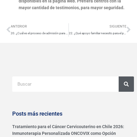
disponibles
en la página web. Prefiera centros con la
mayor cantidad de testimonios, para mayor seguridad.
Ant
Si
ANTERIOR
SIGUIENTE
20. ¿Cuál es el proceso de admisión para el Programa?: Ocupa 1-2 días usualmente.
22. ¿Qué apoyo familiar necesito para el programa?
Buscar
Posts más recientes
Tratamiento para el Cáncer Cervicouterino en Chile 2026:
Inmunoterapia Personalizada ONCOVIX como Opción