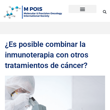
Ir
al
contenido
Precision Oncology
Guía Anti Desinformación
La inmunoterapia CD en cáncer
Dudas sobre Inmunoterapia CD
Historia de Mpois
Términos y condiciones
¿Es posible combinar la
inmunoterapia con otros
tratamientos de cáncer?