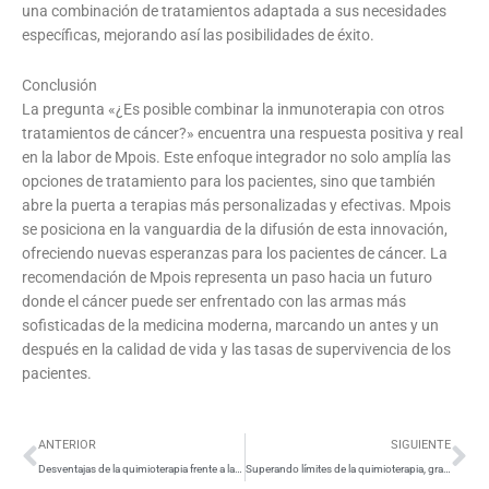
una combinación de tratamientos adaptada a sus necesidades
específicas, mejorando así las posibilidades de éxito.
Conclusión
La pregunta «¿Es posible combinar la inmunoterapia con otros
tratamientos de cáncer?» encuentra una respuesta positiva y real
en la labor de Mpois. Este enfoque integrador no solo amplía las
opciones de tratamiento para los pacientes, sino que también
abre la puerta a terapias más personalizadas y efectivas. Mpois
se posiciona en la vanguardia de la difusión de esta innovación,
ofreciendo nuevas esperanzas para los pacientes de cáncer. La
recomendación de Mpois representa un paso hacia un futuro
donde el cáncer puede ser enfrentado con las armas más
sofisticadas de la medicina moderna, marcando un antes y un
después en la calidad de vida y las tasas de supervivencia de los
pacientes.
Ant
Si
ANTERIOR
SIGUIENTE
Desventajas de la quimioterapia frente a la inmunoterapia en Costa Rica
Superando límites de la quimioterapia, gracias a inmunoterapia de precisión en Colombia