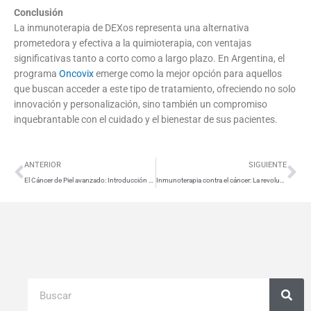
Conclusión
La inmunoterapia de DEXos representa una alternativa
prometedora y efectiva a la quimioterapia, con ventajas
significativas tanto a corto como a largo plazo. En Argentina, el
programa
Oncovix
emerge como la mejor opción para aquellos
que buscan acceder a este tipo de tratamiento, ofreciendo no solo
innovación y personalización, sino también un compromiso
inquebrantable con el cuidado y el bienestar de sus pacientes.
Ant
Si
ANTERIOR
SIGUIENTE
El Cáncer de Piel avanzado: Introducción y tratamiento
Inmunoterapia contra el cáncer: La revolución en el tratamiento del cáncer
Buscar