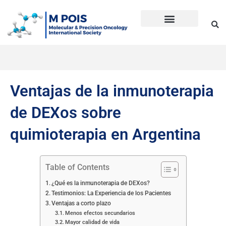
Ir
al
contenido
Precision Oncology
Guía Anti Desinformación
La inmunoterapia CD en cáncer
Dudas sobre Inmunoterapia CD
Historia de Mpois
Términos y condiciones
Ventajas de la inmunoterapia
de DEXos sobre
quimioterapia en Argentina
Table of Contents
¿Qué es la inmunoterapia de DEXos?
Testimonios: La Experiencia de los Pacientes
Ventajas a corto plazo
Menos efectos secundarios
Mayor calidad de vida