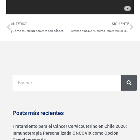
Ant
Si
ANTERIOR
SIGUIENTE
¿Cómo muere un paciente con cáncer?
Testimonios De Nuestros Pacientes En Oncovix
Buscar
Posts más recientes
Tratamiento para el Cáncer Cervicouterino en Chile 2026:
Inmunoterapia Personalizada ONCOVIX como Opción