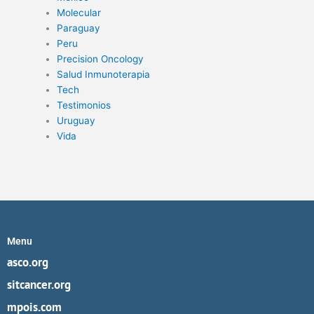
Molecular
Paraguay
Peru
Precision Oncology
Salud Inmunoterapia
Tech
Testimonios
Uruguay
Vida
Menu
asco.org
sitcancer.org
mpois.com