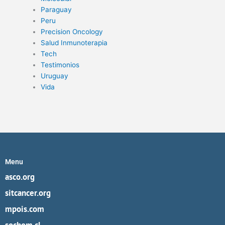
Paraguay
Peru
Precision Oncology
Salud Inmunoterapia
Tech
Testimonios
Uruguay
Vida
Menu
asco.org
sitcancer.org
mpois.com
sochom.cl