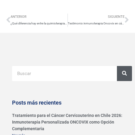
Ant
Si
ANTERIOR
SIGUIENTE
¿Qué diferencia hay entre la quimioterapia y la inmunoterapia?
Testimonio inmunoterapia Oncovix en cáncer de colon
Buscar
Posts más recientes
Tratamiento para el Cáncer Cervicouterino en Chile 2026:
Inmunoterapia Personalizada ONCOVIX como Opción
Complementaria