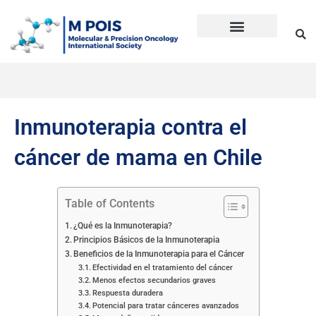
Ir
al
contenido
Precision Oncology
Guía Anti Desinformación
La inmunoterapia CD en cáncer
Dudas sobre Inmunoterapia CD
Historia de Mpois
Términos y condiciones
Inmunoterapia contra el
cáncer de mama en Chile
Table of Contents
¿Qué es la Inmunoterapia?
Principios Básicos de la Inmunoterapia
Beneficios de la Inmunoterapia para el Cáncer
Efectividad en el tratamiento del cáncer
Menos efectos secundarios graves
Respuesta duradera
Potencial para tratar cánceres avanzados