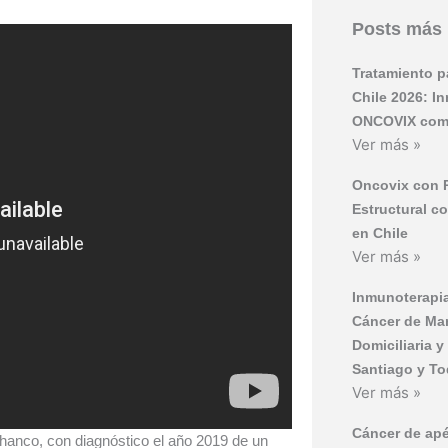
Posts más 
Tratamiento p
Chile 2026: I
ONCOVIX com
Ver más »
Oncovix con 
Estructural c
en Chile
Ver más »
Inmunoterapia
Cáncer de Ma
Domiciliaria 
Santiago y To
Ver más »
Cáncer de ap
hanco, con diagnóstico el año 2019 de un