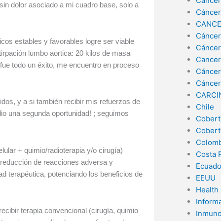
Cáncer
 sin dolor asociado a mi cuadro base, solo a
Cáncer
CANCE
Cáncer
os estables y favorables logre ser viable
Cáncer
tirpación lumbo aortica: 20 kilos de masa
Cancer
ía fue todo un éxito, me encuentro en proceso
Cáncer
Cáncer
CARCI
dos, y a si también recibir mis refuerzos de
Chile
dio una segunda oportunidad! ; seguimos
Cobert
Cobert
Colomb
ular + quimio/radioterapia y/o cirugía)
Costa 
r reducción de reacciones adversa y
Ecuado
 terapéutica, potenciando los beneficios de
EEUU
Health
Inform
recibir terapia convencional (cirugía, quimio
Inmuno