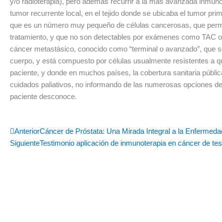
y/o radioterapia), pero además recurrir a la más avanzada inmuno
tumor recurrente local, en el tejido donde se ubicaba el tumor pri
que es un número muy pequeño de células cancerosas, que perm
tratamiento, y que no son detectables por exámenes como TAC o 
cáncer metastásico, conocido como “terminal o avanzado”, que se
cuerpo, y está compuesto por células usualmente resistentes a qui
paciente, y donde en muchos países, la cobertura sanitaria pública
cuidados paliativos, no informando de las numerosas opciones de t
paciente desconoce.
Ant
Anterior
Cáncer de Próstata: Una Mirada Integral a la Enfermed
Siguiente
Testimonio aplicación de inmunoterapia en cáncer de tes