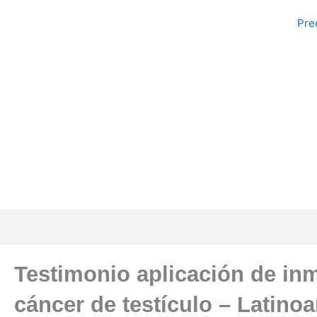
Ir
Pre
al
contenido
Testimonio aplicación de in
cáncer de testículo – Latino