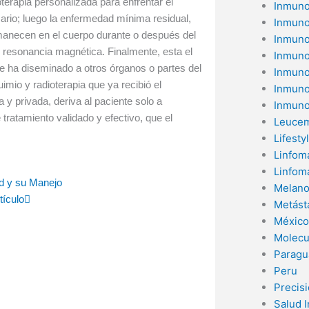
terapia personalizada para enfrentar el
Inmuno
mario; luego la enfermedad mínima residual,
Inmuno
anecen en el cuerpo durante o después del
Inmuno
resonancia magnética. Finalmente, esta el
Inmuno
 ha diseminado a otros órganos o partes del
Inmuno
mio y radioterapia que ya recibió el
Inmuno
 y privada, deriva al paciente solo a
Inmuno
ratamiento validado y efectivo, que el
Leucem
Lifesty
Linfom
Linfom
Siguiente
ad y su Manejo
Melan
tículo
Metást
México
Molecu
Paragu
Peru
Precis
Salud 