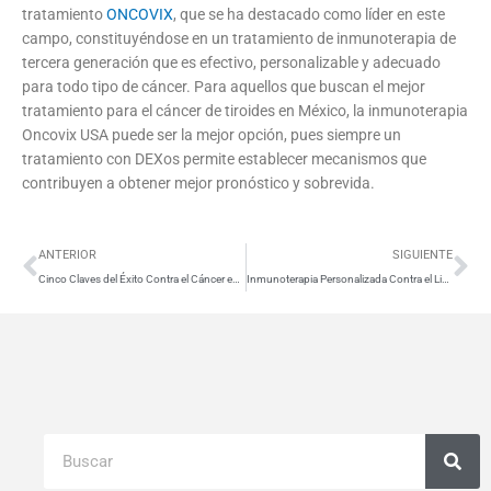
tratamiento
ONCOVIX
, que se ha destacado como líder en este
campo, constituyéndose en un tratamiento de inmunoterapia de
tercera generación que es efectivo, personalizable y adecuado
para todo tipo de cáncer. Para aquellos que buscan el mejor
tratamiento para el cáncer de tiroides en México, la inmunoterapia
Oncovix USA puede ser la mejor opción, pues siempre un
tratamiento con DEXos permite establecer mecanismos que
contribuyen a obtener mejor pronóstico y sobrevida.
Ant
Si
ANTERIOR
SIGUIENTE
Cinco Claves del Éxito Contra el Cáncer en México
Inmunoterapia Personalizada Contra el Linfoma no Hodgkin
Buscar