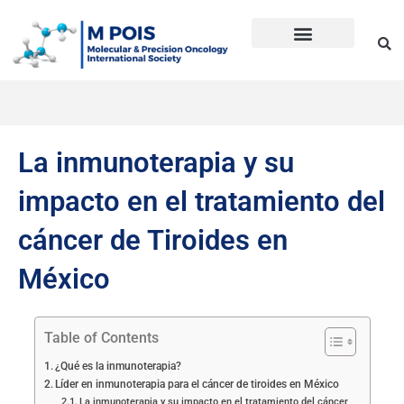
Ir
al
contenido
Precision Oncology
Guía Anti Desinformación
La inmunoterapia CD en cáncer
Dudas sobre Inmunoterapia CD
Historia de Mpois
Términos y condiciones
La inmunoterapia y su
impacto en el tratamiento del
cáncer de Tiroides en
México
Table of Contents
¿Qué es la inmunoterapia?
Líder en inmunoterapia para el cáncer de tiroides en México
La inmunoterapia y su impacto en el tratamiento del cáncer