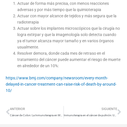
Actuar de forma más precisa, con menos reacciones
adversas y por más tiempo que la quimioterapia
Actuar con mayor alcance de tejidos y más segura que la
radioterapia
Actuar sobre los implantes microscópicos que la cirugía no
logra extirpar y que la imagenología solo detecta cuando
ya el tumor alcanza mayor tamaño y en varios órganos
usualmente.
Resolver demora, donde cada mes de retraso en el
tratamiento del cáncer puede aumentar el riesgo de muerte
en alrededor de un 10%:
https://www.bmj.com/company/newsroom/every-month-
delayed-in-cancer-treatment-can-raise-risk-of-death-by-around-
10/
Ant
Si
ANTERIOR
SIGUIENTE
Cáncer de Colon: La Inmunoterapia en México como tratamiento personalizado
Inmunoterapia en el cáncer de pulmón: Un análisis detallado para Argentina