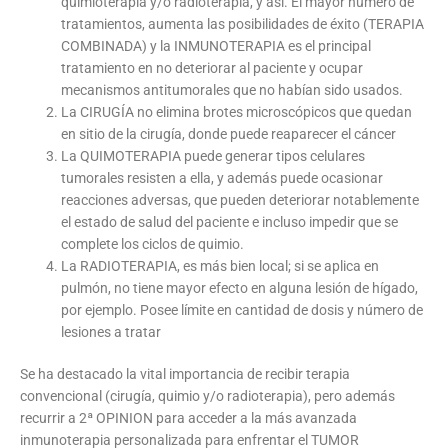
quimioterapia y/o radioterapia, y así. El mayor número de
tratamientos, aumenta las posibilidades de éxito (TERAPIA
COMBINADA) y la INMUNOTERAPIA es el principal
tratamiento en no deteriorar al paciente y ocupar
mecanismos antitumorales que no habían sido usados.
La CIRUGÍA no elimina brotes microscópicos que quedan
en sitio de la cirugía, donde puede reaparecer el cáncer
La QUIMOTERAPIA puede generar tipos celulares
tumorales resisten a ella, y además puede ocasionar
reacciones adversas, que pueden deteriorar notablemente
el estado de salud del paciente e incluso impedir que se
complete los ciclos de quimio.
La RADIOTERAPIA, es más bien local; si se aplica en
pulmón, no tiene mayor efecto en alguna lesión de hígado,
por ejemplo. Posee límite en cantidad de dosis y número de
lesiones a tratar
Se ha destacado la vital importancia de recibir terapia
convencional (cirugía, quimio y/o radioterapia), pero además
recurrir a 2ª OPINION para acceder a la más avanzada
inmunoterapia personalizada para enfrentar el TUMOR