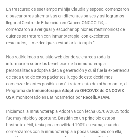
En trascurso de ese tiempo mi hija Claudia y esposo, comenzaron
a buscar otras alternativas en diferentes países y así logramos
llegar al Centro de Educación en Cáncer ONCOCIT®,…
comenzaron a averiguar y escuchar opiniones (testimonios) de
quienes se trataron con inmunoterapia, con excelentes
resultados,…
me dedique a estudiar la terapia.”
Nos redirigimos a su sitio web donde se entrega toda la
información sobre los beneficios de la inmunoterapia
personalizada adoptiva de 3a generación y cuál fue la experiencia
de cada uno de estos pacientes, luego de esto decidimos
comenzar lo antes posible con él tratamiento de mi hermanito, el
Programa
de Inmunoterapia Adoptiva ONCOVIX de ONCOVIX
USA,
monitoreado en Latinoamérica por
RecellLATAM
.
Iniciamos la Inmunoterapia Adoptiva con fecha 05/09/2023 todo
fue muy rápido y oportuno, Bastián en un principio estaba
bastante débil, tenía poca movilidad 100% en cama, cuando
comenzamos con la inmunoterapia a pocas sesiones con ella,