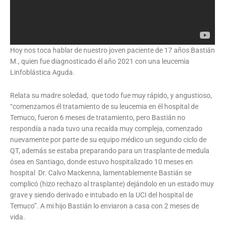
Hoy nos toca hablar de nuestro joven paciente de 17 años Bastián
M., quien fue diagnosticado él año 2021 con una leucemia
Linfoblástica Aguda.
Relata su madre soledad,
que todo fue muy rápido, y angustioso,
“comenzamos él tratamiento de su leucemia en él hospital de
Temuco, fueron 6 meses de tratamiento, pero Bastián no
respondía a nada tuvo una recaída muy compleja, comenzado
nuevamente por parte de su equipo médico un segundo ciclo de
QT, además se estaba preparando para un trasplante de medula
ósea en Santiago, donde estuvo hospitalizado 10 meses en
hospital
Dr. Calvo Mackenna, lamentablemente Bastián se
complicó (hizo rechazo al trasplante) dejándolo en un estado muy
grave y siendo derivado e intubado en la UCI del hospital de
Temuco”. A mi hijo Bastián lo enviaron a casa con 2 meses de
vida.