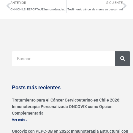
Ant
Si
ANTERIOR
SIGUIENTE
CNN CHILE- REPORTAJE Inmunoterapia en cáncer Oncocit USA
Testimonio cáncer de mama en descontrol
Buscar
Posts más recientes
Tratamiento para el Cáncer Cervicouterino en Chile 2026:
Inmunoterapia Personalizada ONCOVIX como Opción
Complementaria
Ver más »
Oncovix con PLPC-DB en 2026: Inmunoterapia Estructural con