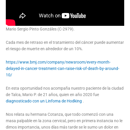
Mario Sergio Pinto Gonzáles (C-2979).
Cada mes de retraso en el tratamiento del cáncer puede aumentar
el riesgo de muerte en alrededor de un 10%.
https://www.bmj.com/company/newsroom/every-month-
delayed-in-cancer-treatment-can-raise-risk-of-death-by-around-
10/
En esta oportunidad nos acompaña nuestro paciente de la ciudad
de Talca, Mario P. de 21 años, quien en año 2020 fue
diagnosticado con un Linfoma de Hodking
.
Nos relata su hermana Cotanza, que todo comenzó con una
masa palpable en la zona cervical, pero en primera instancia no le
dimos importancia, unos días más tarde se le sumo un dolor en