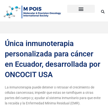
Ir
al
contenido
Precision Oncology
Guía Anti Desinformación
La inmunoterapia CD en cáncer
Dudas sobre Inmunoterapia CD
Historia de Mpois
Términos y condiciones
Única inmunoterapia
personalizada para cáncer
en Ecuador, desarrollada por
ONCOCIT USA
La inmunoterapia puede detener o retrasar el crecimiento de
células cancerosas; impedir que estas se ramifiquen a otras
partes del cuerpo y; ayudar al sistema inmunitario para que evite
la recaída y la Enfermedad Mínima Residual (EMR).