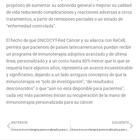
propósito de aumentar su sobrevida general o mejorar su calidad
de vida reduciendo complicaciones y reacciones adversas a otros
tratamientos, a partir de remisiones parciales o un estado de
“enfermedad controlada”.
El hecho de que ONCOCYT-Red Cáncer y su alianza con ReCell,
permita que pacientes de países latinoamericanos puedan recibir
un programa de inmunoterapia adoptiva avanzado y de última
línea, personalizado y a un costo hasta 80% menor que lo que se
requería hace algunos años, representa un avance incuestionable
y significativo, dejando a un lado antiguos conceptos de que la
inmunoterapia es “solo de investigación”, “de resultados
desconocidos” o que “aún no está disponible para pacientes”;
cada vez más pacientes inician su recuperación de la mano de
inmunoterapia personalizada para su cáncer.
Ant
Si
ANTERIOR
SIGUIENTE
Única inmunoterapia personalizada para cáncer disponible en Uruguay, desarrollada por ONCOVIX
Única inmunoterapia personalizada para cáncer en Ecuador, desarrollada por ONCOVIX