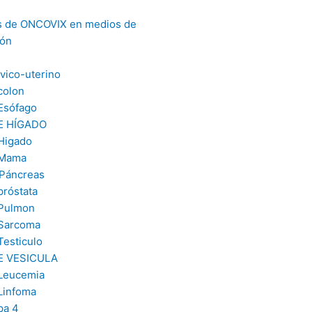
s de ONCOVIX en medios de
ión
vico-uterino
colon
Esófago
E HÍGADO
Higado
 Mama
Páncreas
próstata
 Pulmon
 Sarcoma
Testiculo
E VESICULA
Leucemia
Linfoma
pa 4