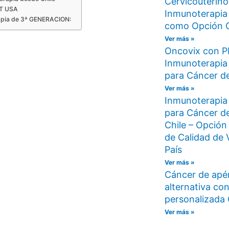
Cervicouterino
T USA
Inmunoterapia
rapia de 3ª GENERACION:
como Opción 
Ver más »
Oncovix con P
Inmunoterapia 
para Cáncer de
Ver más »
Inmunoterapia
para Cáncer d
Chile – Opción
de Calidad de 
País
Ver más »
Cáncer de apé
alternativa co
personalizad
Ver más »