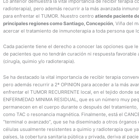
Lo anterior demuestra la vital importancia de recibir terapia c
radioterapia), pero además recurrir a la más avanzada inmuno
para enfrentar el TUMOR. Nuestro centro
atiende paciente de
principales regiones como Santiago, Concepción
, Viña del m
acercar el tratamiento de inmunoterapia a toda persona que l
Cada paciente tiene el derecho a conocer las opciones que le
de pacientes que no tendrán curación ni respuesta favorable 
(cirugía, quimio y/o radioterapia).
Se ha destacado la vital importancia de recibir terapia convenc
pero además recurrir a 2ª OPINION para acceder a la más ava
enfrentar el TUMOR RECURRENTE local, en el tejido donde se 
ENFERMEDAD MINIMA RESIDUAL, que es un número muy peque
permanecen en el cuerpo durante o después del tratamiento,
como TAC o resonancia magnética. Finalmente, está el CA
“terminal o avanzado”, que se ha diseminado a otros órganos 
células usualmente resistentes a quimio y radioterapia que y
países, la cobertura sanitaria pública y privada, deriva al paci