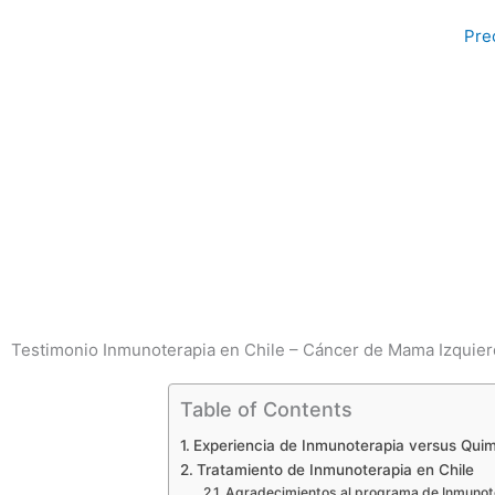
Ir
Pre
al
contenido
Testimonio Inmunoterapia en Chile – Cáncer de Mama Izquier
Table of Contents
Experiencia de Inmunoterapia versus Quim
Tratamiento de Inmunoterapia en Chile
Agradecimientos al programa de Inmunot