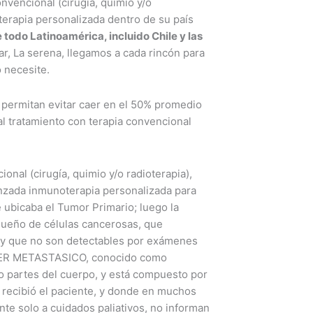
onvencional (cirugía, quimio y/o
terapia personalizada dentro de su país
 todo Latinoamérica, incluido Chile y las
ar, La serena, llegamos a cada rincón para
o necesite.
 permitan evitar caer en el 50% promedio
al tratamiento con terapia convencional
ional (cirugía, quimio y/o radioterapia),
nzada inmunoterapia personalizada para
ubicaba el Tumor Primario; luego la
ño de células cancerosas, que
 y que no son detectables por exámenes
NCER METASTASICO, conocido como
o partes del cuerpo, y está compuesto por
a recibió el paciente, y donde en muchos
ente solo a cuidados paliativos, no informan