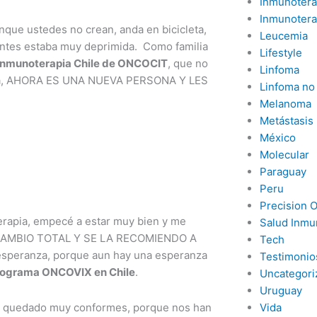
Inmunotera
Inmunotera
nque ustedes no crean, anda en bicicleta,
Leucemia
 antes estaba muy deprimida. Como familia
Lifestyle
Inmunoterapia Chile de ONCOCIT
, que no
Linfoma
eñora, AHORA ES UNA NUEVA PERSONA Y LES
Linfoma no
Melanoma
Metástasis
México
Molecular
Paraguay
Peru
Precision 
rapia, empecé a estar muy bien y me
Salud Inmu
UN CAMBIO TOTAL Y SE LA RECOMIENDO A
Tech
peranza, porque aun hay una esperanza
Testimonio
rograma ONCOVIX en Chile
.
Uncategori
Uruguay
Vida
 quedado muy conformes, porque nos han