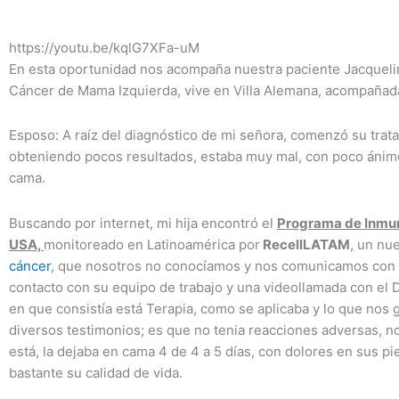
https://youtu.be/kqlG7XFa-uM
En esta oportunidad nos acompaña nuestra paciente Jacquelin
Cáncer de Mama Izquierda, vive en Villa Alemana, acompañad
Esposo: A raíz del diagnóstico de mi señora, comenzó su trat
obteniendo pocos resultados, estaba muy mal, con poco ánimo,
cama.
Buscando por internet, mi hija encontró el
Programa de Inmu
USA,
monitoreado en Latinoamérica por
RecellLATAM
, un nu
cáncer
, que nosotros no conocíamos y nos comunicamos con e
contacto con su equipo de trabajo y una videollamada con el D
en que consistía está Terapia, como se aplicaba y lo que nos g
diversos testimonios; es que no tenia reacciones adversas, no
está, la dejaba en cama 4 de 4 a 5 días, con dolores en sus pi
bastante su calidad de vida.