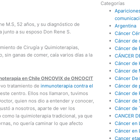
Categorías
Aparicione
comunicac
e M.S, 52 años, y su diagnóstico de
Argentina
a junto a su esposo Don Rene S.
Cáncer Cér
Cáncer de 
amiento de Cirugía y Quimioterapias,
Cáncer de 
 sin ganas de comer, caía varios días a la
CÁNCER D
Cáncer de 
Cáncer de
noterapia en Chile ONCOVIX de ONCOCIT
Cáncer De 
evo tratamiento de
inmunoterapia contra el
Cáncer de 
ste centro. Ellos nos llamaron, tuvimos
Cáncer de
octor, quien nos dio a entender y conocer,
Cáncer de
ustó a nosotros, aparte de ver los
Cáncer de 
 como la quimioterapia tradicional, ya que
CANCER D
ernas, no quería caminar lo que afecto
Cáncer en 
Cáncer en 
Cancer eta