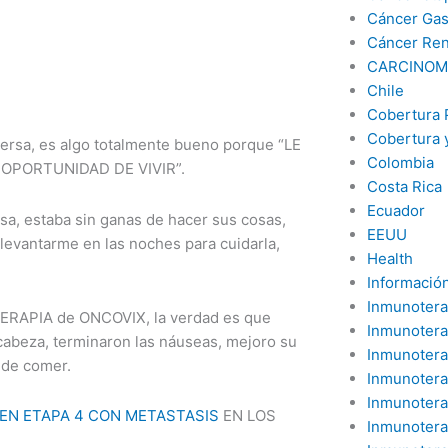
Cáncer Gas
Cáncer Ren
CARCINOM
Chile
Cobertura 
Cobertura 
versa, es algo totalmente bueno porque “LE
Colombia
OPORTUNIDAD DE VIVIR”.
Costa Rica
Ecuador
sa, estaba sin ganas de hacer sus cosas,
EEUU
 levantarme en las noches para cuidarla,
Health
Información
Inmunotera
TERAPIA de ONCOVIX, la verdad es que
Inmunotera
cabeza, terminaron las náuseas, mejoro su
Inmunotera
 de comer.
Inmunotera
Inmunotera
EN ETAPA 4 CON METASTASIS
EN LOS
Inmunotera