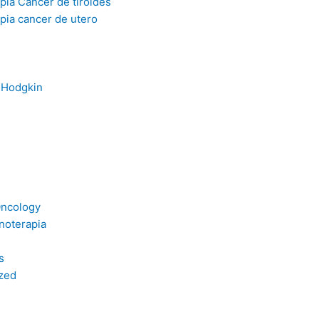
pia Cáncer de tiroides
pia cancer de utero
 Hodgkin
Oncology
noterapia
s
zed