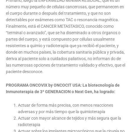
Primario; luego la ENFERMEDAD MINIMA RESIDUAL, que es un
número muy pequeño de células cancerosas, que permanecen en
el cuerpo durante o después del tratamiento, y que no son
detectables por exámenes como TAC o resonancia magnética.
Finalmente, está el CANCER METASTASICO, conocido como
“terminal o avanzado”, que se ha diseminado a otros órganos o
partes del cuerpo, y está compuesto por células usualmente
resistentes a quimio y radioterapia que ya recibió el paciente, y
donde en muchos países, la cobertura sanitaria pública y privada,
deriva al paciente solo a cuidados paliativos, no informan do de
las numerosas opciones de tratamiento validado y efectivo, que el
paciente desconoce.
PROGRAMA ONCOVIX by ONCOCIT USA: La biotecnología de
Inmunoterapia de 3ª GENERACION o Next Gen, ha logrado:
Actuar de forma más precisa, con menos reacciones
adversas y por más tiempo que la quimioterapia
Actuar con mayor alcance de tejidos y más segura que la
radioterapia
Actuar sobre los implantes microscópicos que la cirugía no