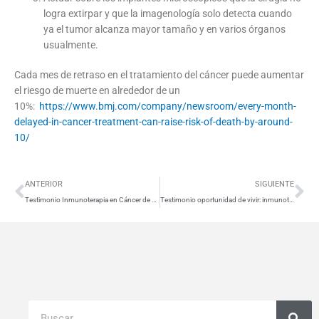
logra extirpar y que la imagenología solo detecta cuando
ya el tumor alcanza mayor tamaño y en varios órganos
usualmente.
Cada mes de retraso en el tratamiento del cáncer puede aumentar
el riesgo de muerte en alrededor de un
10%:
https://www.bmj.com/company/newsroom/every-month-
delayed-in-cancer-treatment-can-raise-risk-of-death-by-around-
10/
Ant
Si
ANTERIOR
SIGUIENTE
Testimonio Inmunoterapia en Cáncer de Glándula Sublingual – Chile
Testimonio oportunidad de vivir: inmunoterapia cáncer de mama Izquierda en CHILE
Buscar