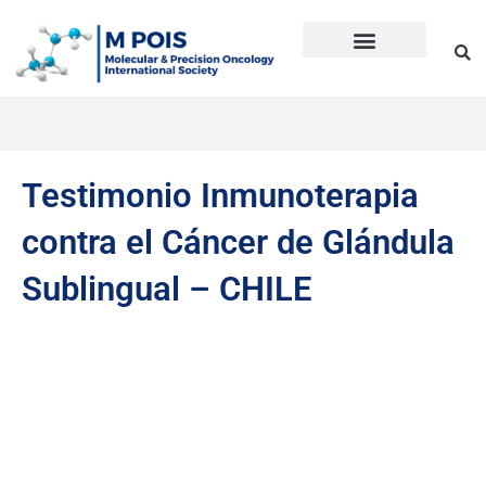
Ir
al
contenido
Precision Oncology
Guía Anti Desinformación
La inmunoterapia CD en cáncer
Dudas sobre Inmunoterapia CD
Historia de Mpois
Términos y condiciones
Testimonio Inmunoterapia
contra el Cáncer de Glándula
Sublingual – CHILE