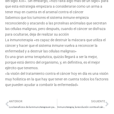
del siglo XIX». Sin embargo, «hizo falta algo más de un siglo» para
que esta estrategia empezara a considerarse como un arma a
tener muy en cuenta en el arsenal contra el cáncer
Sabemos que los tumores el sistema inmune empieza
reconociendo y atacando a las proteínas anómalas que secretan
las células malignas, pero después, cuando el cáncer se disfraza
para ocultarse, deja de realizar su acción
La inmunoterapia «es capaz de destruir la máscara que utiliza el
cáncer y hacer que el sistema inmune vuelva a reconocer la
enfermedad y a destruir las células malignas»
Es una gran arma terapéutica, quizás llegará a ser la mejor,
porque está dentro del organismo, y, en definitiva, es el mejor
ejército que tenemos.
«la visión del tratamiento contra el cáncer hoy en día es una visión
muy holística en la que hay que tener en cuenta todos los factores
que pueden ayudar a combatir la enfermedad»
Ant
Si
ANTERIOR
SIGUIENTE
Los beneficios de la inmunoterapia en pacientes con cáncer: Evita hasta en 70% la recaída y mejora la calidad de vida
Inmunoterapia, la revolución contra el cáncer por Oncovix