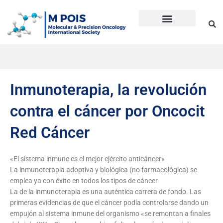
Ir
al
contenido
Precision Oncology
Guía Anti Desinformación
La inmunoterapia CD en cáncer
Dudas sobre Inmunoterapia CD
Historia de Mpois
Términos y condiciones
Inmunoterapia, la revolución
contra el cáncer por Oncocit
Red Cáncer
«El sistema inmune es el mejor ejército anticáncer»
La inmunoterapia adoptiva y biológica (no farmacológica) se
emplea ya con éxito en todos los tipos de cáncer
La de la inmunoterapia es una auténtica carrera de fondo. Las
primeras evidencias de que el cáncer podía controlarse dando un
empujón al sistema inmune del organismo «se remontan a finales