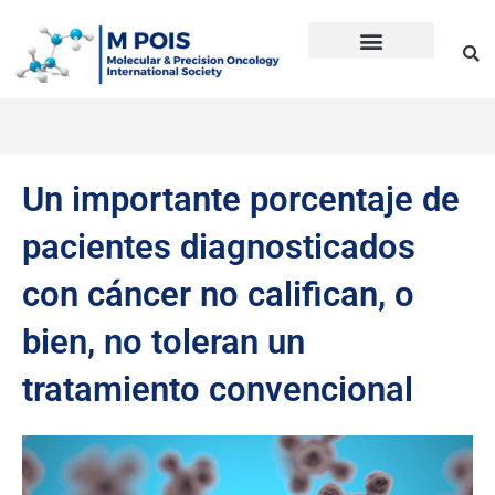
Ir
al
contenido
Precision Oncology
Guía Anti Desinformación
La inmunoterapia CD en cáncer
Dudas sobre Inmunoterapia CD
Historia de Mpois
Términos y condiciones
Un importante porcentaje de
pacientes diagnosticados
con cáncer no califican, o
bien, no toleran un
tratamiento convencional