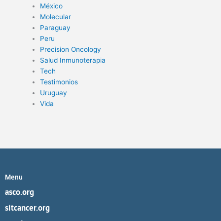
México
Molecular
Paraguay
Peru
Precision Oncology
Salud Inmunoterapia
Tech
Testimonios
Uruguay
Vida
Menu
asco.org
sitcancer.org