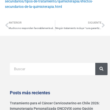
secundarios/tipos-de-tratamiento/quimioterapia/efectos-
secundarios-de-la-quimioterapia.html
Ant
Si
ANTERIOR
SIGUIENTE
Muchos no responden favorablemente al tratamiento por resistencia y/o reaparición tumoral,
Ningún tratamiento incluye “cura garantizada”.
Buscar
Posts más recientes
Tratamiento para el Cáncer Cervicouterino en Chile 2026:
Inmunoterapia Personalizada ONCOVIX como Opción