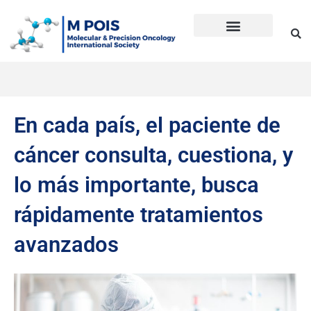
Ir
al
contenido
Precision Oncology
Guía Anti Desinformación
La inmunoterapia CD en cáncer
Dudas sobre Inmunoterapia CD
Historia de Mpois
Términos y condiciones
En cada país, el paciente de
cáncer consulta, cuestiona, y
lo más importante, busca
rápidamente tratamientos
avanzados