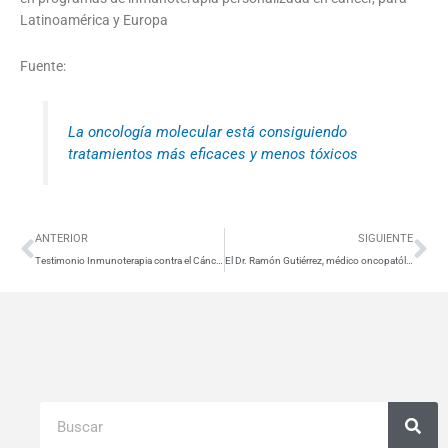
Latinoamérica y Europa
Fuente:
La oncología molecular está consiguiendo
tratamientos más eficaces y menos tóxicos
Ant
Si
ANTERIOR
SIGUIENTE
Testimonio Inmunoterapia contra el Cáncer Colorrectal
El Dr. Ramón Gutiérrez, médico oncopatólogo y máster en oncología molecular
Buscar