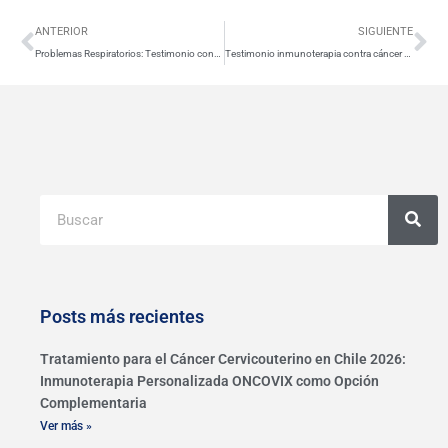
Ant
Si
ANTERIOR
SIGUIENTE
Problemas Respiratorios: Testimonio contra Cáncer de Pulmón en Latinoamérica
Testimonio inmunoterapia contra cáncer de próstata
Buscar
Posts más recientes
Tratamiento para el Cáncer Cervicouterino en Chile 2026:
Inmunoterapia Personalizada ONCOVIX como Opción
Complementaria
Ver más »