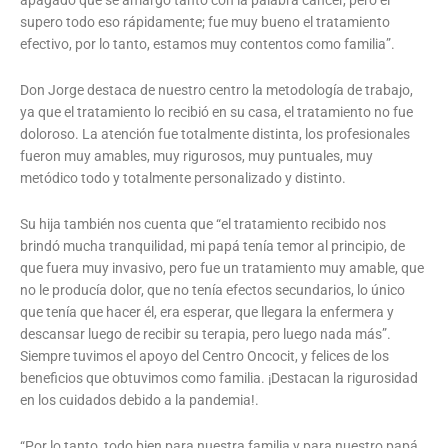
apagado que se amargó tanto con la palabra cáncer, pero él
supero todo eso rápidamente; fue muy bueno el tratamiento
efectivo, por lo tanto, estamos muy contentos como familia”.
Don Jorge destaca de nuestro centro la metodología de trabajo,
ya que el tratamiento lo recibió en su casa, el tratamiento no fue
doloroso. La atención fue totalmente distinta, los profesionales
fueron muy amables, muy rigurosos, muy puntuales, muy
metódico todo y totalmente personalizado y distinto.
Su hija también nos cuenta que “el tratamiento recibido nos
brindó mucha tranquilidad, mi papá tenía temor al principio, de
que fuera muy invasivo, pero fue un tratamiento muy amable, que
no le producía dolor, que no tenía efectos secundarios, lo único
que tenía que hacer él, era esperar, que llegara la enfermera y
descansar luego de recibir su terapia, pero luego nada más”.
Siempre tuvimos el apoyo del Centro Oncocit, y felices de los
beneficios que obtuvimos como familia. ¡Destacan la rigurosidad
en los cuidados debido a la pandemia!.
“Por lo tanto, todo bien para nuestra familia y para nuestro papá,