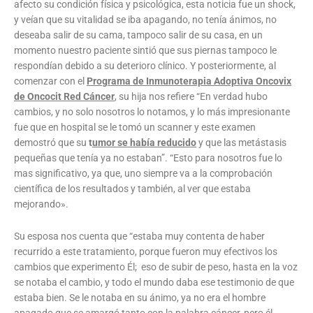
afecto su condición física y psicológica, esta noticia fue un shock,
y veían que su vitalidad se iba apagando, no tenía ánimos, no
deseaba salir de su cama, tampoco salir de su casa, en un
momento nuestro paciente sintió que sus piernas tampoco le
respondían debido a su deterioro clínico. Y posteriormente, al
comenzar con el
Programa de Inmunoterapia Adoptiva Oncovix
de Oncocit Red Cáncer
, su hija nos refiere “En verdad hubo
cambios, y no solo nosotros lo notamos, y lo más impresionante
fue que en hospital se le tomó un scanner y este examen
demostró que su
t
umor se había reducido
y que las metástasis
pequeñas que tenía ya no estaban”. “Esto para nosotros fue lo
mas significativo, ya que, uno siempre va a la comprobación
científica de los resultados y también, al ver que estaba
mejorando».
Su esposa nos cuenta que “estaba muy contenta de haber
recurrido a este tratamiento, porque fueron muy efectivos los
cambios que experimento Él; eso de subir de peso, hasta en la voz
se notaba el cambio, y todo el mundo daba ese testimonio de que
estaba bien. Se le notaba en su ánimo, ya no era el hombre