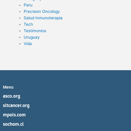
Peru
Precision Oncology
Salud Inmunoterapia
Tech
Testimonios
Uruguay
Vida
Menu
asco.org
sitcancer.org
mpois.com
sochom.cl