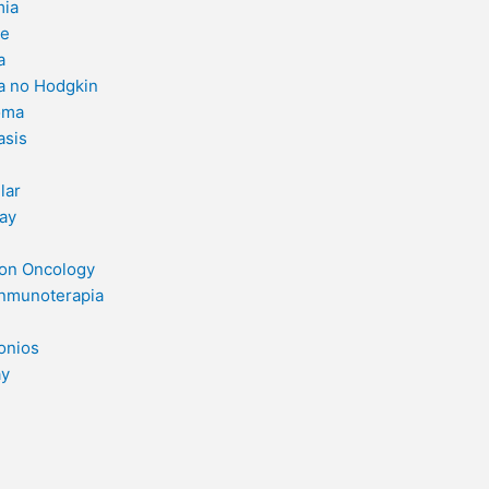
ia
le
a
a no Hodgkin
oma
asis
lar
ay
ion Oncology
Inmunoterapia
onios
ay