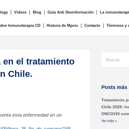
logy
Videos
Blog
Guía Anti Desinformación
La inmunoterapi
obre Inmunoterapia CD
Historia de Mpois
Contacto
Términos y 
Buscar
en el tratamiento
n Chile.
Posts más 
Tratamiento p
Chile 2026: I
ONCOVIX com
esenta esta enfermedad en un
Ver más »
5/09/hora_25_fin_de_semana/158