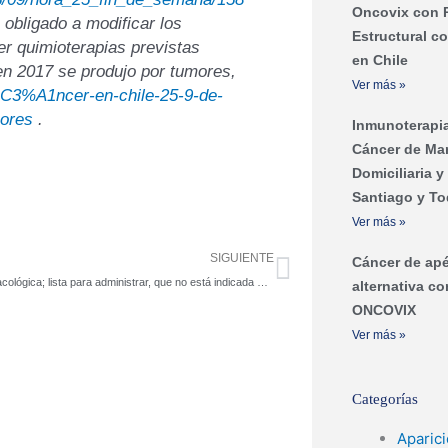
Oncovix con 
 obligado a modificar los
Estructural c
er quimioterapias previstas
en Chile
en 2017 se produjo por tumores,
Ver más »
%C3%A1ncer-en-chile-25-9-de-
mores
.
Inmunoterapia
Cáncer de Ma
Domiciliaria 
Santiago y To
Ver más »
Siguiente
SIGUIENTE
Cáncer de ap
Variante farmacológica; lista para administrar, que no está indicada para todo tipo cáncer
alternativa c
ONCOVIX
Ver más »
Categorías
Aparic