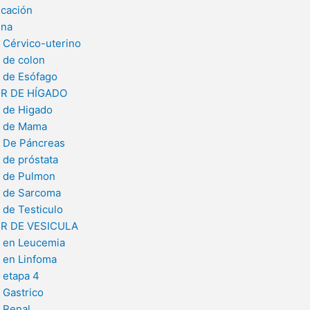
cación
ina
 Cérvico-uterino
 de colon
 de Esófago
R DE HÍGADO
 de Higado
 de Mama
 De Páncreas
 de próstata
 de Pulmon
 de Sarcoma
 de Testiculo
R DE VESICULA
 en Leucemia
 en Linfoma
 etapa 4
 Gastrico
 Renal