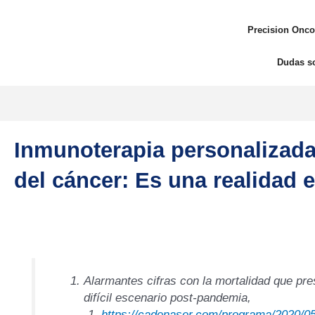
Ir
al
Precision Onco
contenido
Dudas s
Inmunoterapia personalizada 
del cáncer: Es una realidad e
Alarmantes cifras con la mortalidad que pr
difícil escenario post-pandemia,
https://cadenaser.com/programa/2020/0