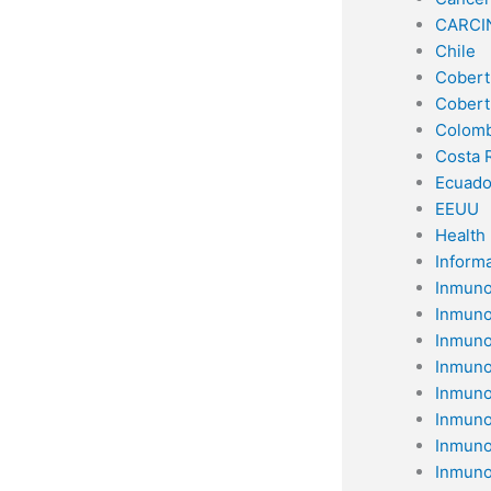
CARCI
Chile
Cobert
Cobert
Colomb
Costa 
Ecuado
EEUU
Health
Inform
Inmuno
Inmuno
Inmuno
Inmuno
Inmuno
Inmuno
Inmuno
Inmuno