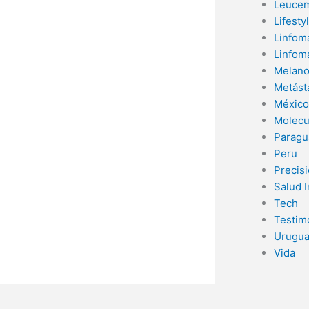
Leucem
Lifesty
Linfom
Linfom
Melan
Metást
México
Molecu
Paragu
Peru
Precis
Salud 
Tech
Testim
Urugu
Vida