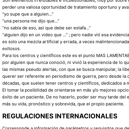
Son elementos irrefutables e incuestionables, muy por sobre 
perder una valiosa oportunidad de tratamiento oportuno y av
“yo supe que a alguien…”
“una persona me dijo que…”
“no sabía de eso, así que debe ser estafa…”
“alguien dijo en un video que …” ; pero nadie vió esa evidenci
es solo una mezcla artificial y errada, a veces malintencionada
exitosos.
Para los centros y científicos este es el punto MAS LAMENTAB
por alguien que nunca conoció, ni vivió la experiencia de lo que 
las mismas pseudo alertas, con que se busca manipular, la lib
querer ser referente en periodismo de guerra, pero desde la
décadas, que suelen tener centros y científicos, dedicados a 
El tomar la posibilidad de orientarse en más y/o mejores opc
éxito de un paciente. De no hacerlo, poder ser muy tarde del 
más su vida, pronóstico y sobrevida, que el propio paciente.
REGULACIONES INTERNACIONALES
Corresponde a información de parámetros y requisitos que deb