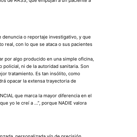
rios de RRSS, que empujan a un paciente a
e denuncia o reportaje investigativo, y que
to real, con lo que se ataca o sus pacientes
r por algo producido en una simple oficina,
 policial, ni de la autoridad sanitaria. Son
or tratamiento. Es tan insólito, como
á opacar la extensa trayectoria de
NCIAL que marca la mayor diferencia en el
que yo le creí a …”, porque NADIE valora
nzada, personalizada y/o de precisión.