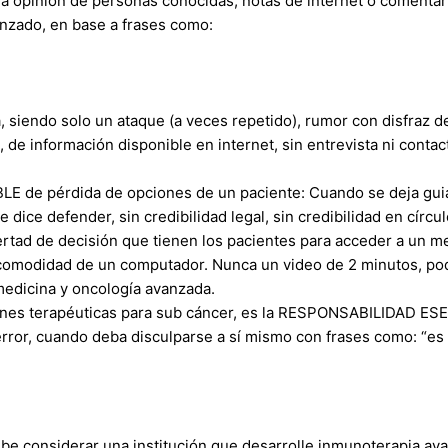
la opinión de personas conocidas, notas de internet o comenta
anzado, en base a frases como:
a, siendo solo un ataque (a veces repetido), rumor con disfraz d
, de información disponible en internet, sin entrevista ni contac
LE de pérdida de opciones de un paciente: Cuando se deja guia
dice defender, sin credibilidad legal, sin credibilidad en círculo
ertad de decisión que tienen los pacientes para acceder a un mej
 comodidad de un computador. Nunca un video de 2 minutos, podr
medicina y oncología avanzada.
iones terapéuticas para sub cáncer, es la RESPONSABILIDAD ESE
error, cuando deba disculparse a sí mismo con frases como: “es 
e considerar una institución que desarrolle inmunoterapia ava