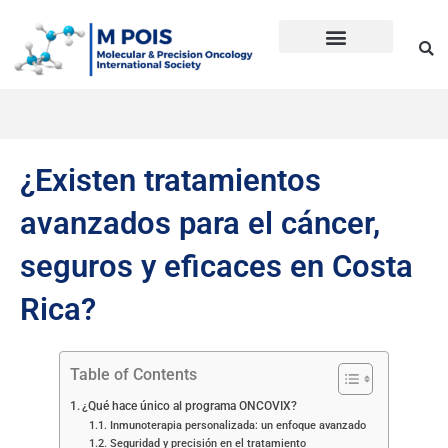
Ir
al
contenido
Precision Oncology
Guía Anti Desinformación
La inmunoterapia CD en cáncer
Dudas sobre Inmunoterapia CD
Historia de Mpois
Términos y condiciones
¿Existen tratamientos
avanzados para el cáncer,
seguros y eficaces en Costa
Rica?
Table of Contents
¿Qué hace único al programa ONCOVIX?
Inmunoterapia personalizada: un enfoque avanzado
Seguridad y precisión en el tratamiento