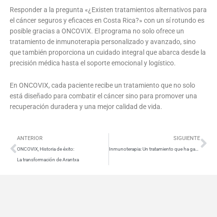
Responder a la pregunta «¿Existen tratamientos alternativos para
el cáncer seguros y eficaces en Costa Rica?» con un sí rotundo es
posible gracias a ONCOVIX. El programa no solo ofrece un
tratamiento de inmunoterapia personalizado y avanzado, sino
que también proporciona un cuidado integral que abarca desde la
precisión médica hasta el soporte emocional y logístico.
En ONCOVIX, cada paciente recibe un tratamiento que no solo
está diseñado para combatir el cáncer sino para promover una
recuperación duradera y una mejor calidad de vida.
Ant
Si
ANTERIOR
SIGUIENTE
ONCOVIX, Historia de éxito:
Inmunoterapia: Un tratamiento que ha ganado un Premio Nobel
La transformación de Arantxa